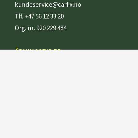
kundeservice@carfix.no
Tlf.
+47 56 12 33 20
Org. nr. 920 229 484
ÅPNINGSTIDER
keyboard_arrow_up
Man-fre: 07.30 – 16.00
Velg verksted for mer info
Intranett